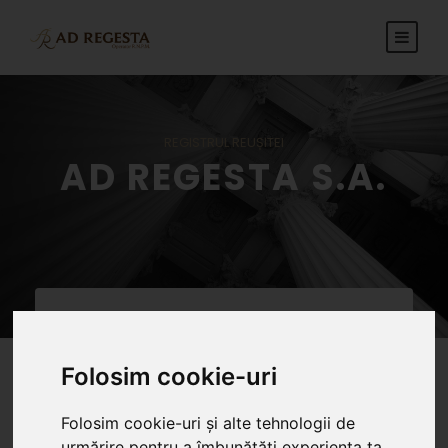
REGISTRUL REUȘITEI
AD REGESTA S.A.
REGISTRUL REUȘITEI
Folosim cookie-uri
Ad Regesta oferă servicii integrate
Folosim cookie-uri și alte tehnologii de
în materia publicităṭii mobiliare,
urmărire pentru a îmbunătăți experiența ta