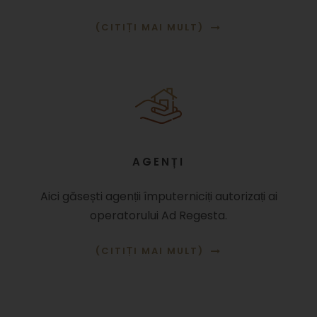
(CITIṬI MAI MULT)
AGENȚI
Aici găsești agenṭii împuterniciṭi autorizaṭi ai
operatorului Ad Regesta.
(CITIṬI MAI MULT)