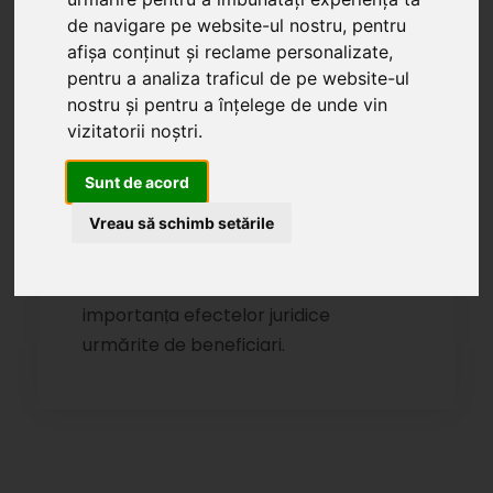
contribuind astfel la securizarea
de navigare pe website-ul nostru, pentru
mediului economic prin înregistrările
afișa conținut și reclame personalizate,
efectuate în R.N.P.M., asigurând
pentru a analiza traficul de pe website-ul
nostru și pentru a înțelege de unde vin
vizibilitate actelor și operaṭiunilor
vizitatorii noștri.
juridice prevăzute de lege, dar și
rangul de prioritate în executarea
Sunt de acord
creanṭelor. Ca operator, Ad Regesta
colaborează îndeaproape cu clienṭii,
Vreau să schimb setările
facilitând executarea rapidă a
operaṭiunilor specifice, cunoscând
importanṭa efectelor juridice
urmărite de beneficiari.