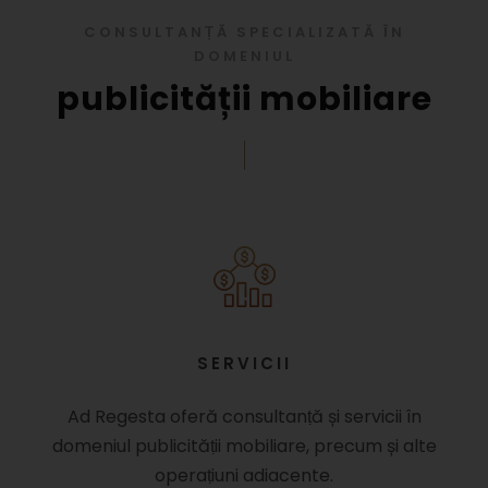
CONSULTANṬĂ SPECIALIZATĂ ÎN
DOMENIUL
publicității mobiliare
SERVICII
Ad Regesta oferă consultanṭă și servicii în
domeniul publicităṭii mobiliare, precum și alte
operaṭiuni adiacente.