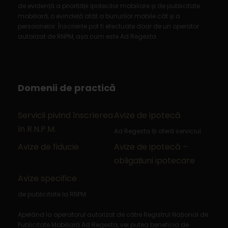
de evidență a priorității ipotecilor mobiliare și de publicitate
mobiliară, o evindeță atât a bunurilor mobile cât și a
persoanelor. Înscrierile pot fi efectuate doar de un operator
autorizat de RNPM, așa cum este Ad Regesta.
Domenii de practică
Servicii pivind înscrierea
Avize de ipotecă
în R.N.P.M.
Ad Regesta îți oferă serviciul
Avize de fiducie
Avize de ipotecă –
obligaṭiuni ipotecare
Avize specifice
de publicitate la RNPM.
Apelând la operatorul autorizat de către Registrul Național de
Publicitate Mobiliară Ad Regesta, vei putea beneficia de