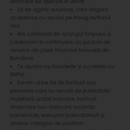
serviciilor de operare în RNPM;
28 de agenṭi autorizaṭi, care asigură
acoperirea cu servicii pe întreg teritoriul
ṭării;
Am colaborat de-a lungul timpului, si
colaboram in continuare, cu jucători de
renume din piaṭa financiar bancară din
România;
Te ajutăm cu înscrierile și cu relația cu
RNPM;
Servim orice fel de instituții sau
persoane care au nevoie de publicitate
mobiliară: unități bancare, instituții
financiare non-bancare, societăți
comerciale, executori judecătorești și
diverse categorii de creditori;