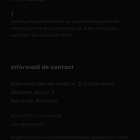
Ad Regesta lucrează doar cu specialiști în publicitate
mobiliară, care au o experiență de 21 de ani în piața
serviciilor de operare în RNPM.
Informaṭii de contact
Bulevardul Mircea Vodă nr. 21 D Downtown
Mezanin, sector 3
București, Romania
0724 371 051
;
031.426.08.85
rnpm@regesta.ro
Registrul Național de Publicitate Mobiliară reprezintă un sistem