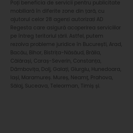
Poți beneficia de servicii pentru publicitate
mobiliară în diferite zone din țară, cu
ajutorul celor 28 agenṭi autorizaṭi AD
Regesta care asigură acoperirea serviciilor
pe întreg teritoriul ṭării. Astfel, putem
rezolva probleme juridice în București, Arad,
Bacău, Bihor, Bistrița-Năsăud, Brăila,
Călărași, Caraș-Severin, Constanța,
Dâmbovița, Dolj, Galați, Giurgiu, Hunedoara,
Iași, Maramureș. Mureș, Neamț, Prahova,
Sălaj, Suceava, Teleorman, Timiș și.